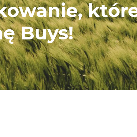
owanie, któr
ę Buys!