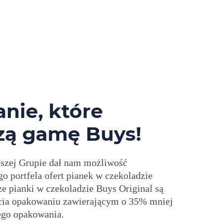
ie, które
zą gamę Buys!
aszej Grupie dał nam możliwość
o portfela ofert pianek w czekoladzie
ze pianki w czekoladzie Buys Original są
cia opakowaniu zawierającym o 35% mniej
ego opakowania.