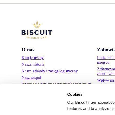
O nas
Zobowia
Kim jesteśmy
Ludzie i b
miejscu
Nasza historia
Zrównoważ
Nasze zakłady i zasięg logistyczny
zaopatrzen
Nasz zespół
Wpływ na 
Informacje dotyczące przepisów prawnych
Zdrowe pr
Wiadomości
Cookies
Komunikaty prasowe
Our Biscuitinternational.c
Karier
a
features and to analyze its 