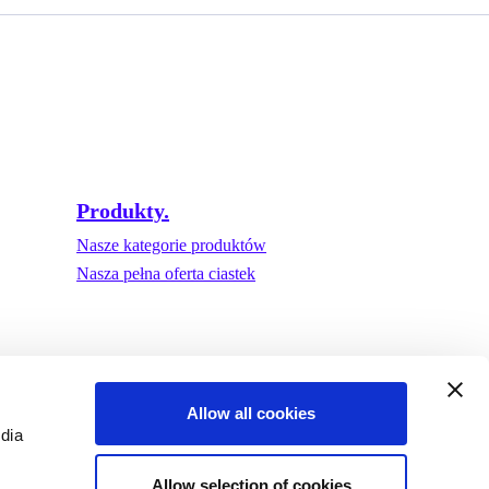
Produkty.
Nasze kategorie produktów
Nasza pełna oferta ciastek
Allow all cookies
edia
Allow selection of cookies