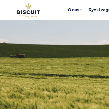
Aller au contenu
O nas​
Rynki zag