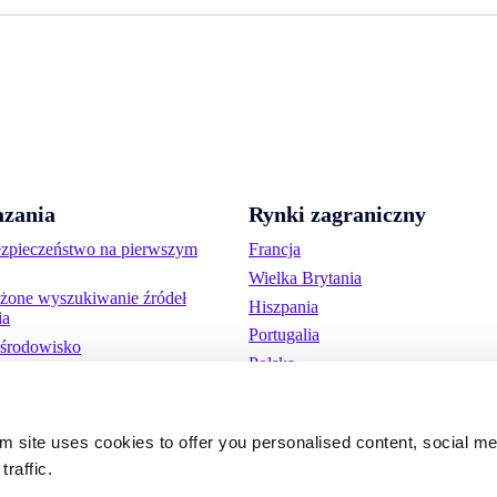
zania
Rynki zagraniczny
ezpieczeństwo na pierwszym
Francja
Wielka Brytania
one wyszukiwanie źródeł
Hiszpania
ia
Portugalia
środowisko
Polska
odukty
Niemcy
Belgia
om site uses cookies to offer you personalised content, social m
Szwecja
traffic.
Niderlandy