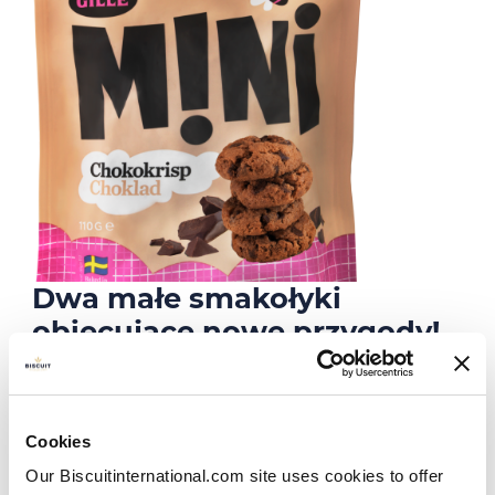
Dwa małe smakołyki
obiecujące nowe przygody!
Ciasteczka z kawałkami ciemnej czekolady
GILLE MINI.
Cookies
Dzięki kolekcji receptur sięgającej lat 60. XX wieku
opracowanych w naszych własnych piekarniach
Our Biscuitinternational.com site uses cookies to offer