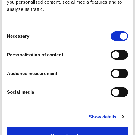
mamy za sobą dziesięciolecia doświadczenia i
you personalised content, social media features and to
wiedzy na temat prawdziwych preferencji Szwedów.
analyze its traffic.
A teraz opracowaliśmy nowe ciasteczka MINI z
kakao i kawałkami ciemnej czekolady. Są dostępne
w opakowaniu zawierającym 14 „mini” ciasteczek,
Consent
czyli 110 gramów.
Necessary
Selection
Personalisation of content
Audience measurement
Social media
Show details