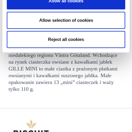
Allow all cookies
Ciastka owsiane z kawałkami jabłek GILLE
Allow selection of cookies
MINI.
Firma GILLE nie tylko piecze swoje produkty w
Reject all cookies
północnej części regionu Skåne, na samym południu
Szwecji, ale też owies na te ciastka pochodzi z pól
niedalekiego regionu Västra Götaland. Wchodzące
na rynek ciasteczka owsiane z kawałkami jabłek
GILLE MINI to małe ciastka z prażonym płatkami
owsianymi i kawałkami suszonego jabłka. Małe
opakowanie zawiera 13 „mini” ciasteczek i waży
tylko 110 g.