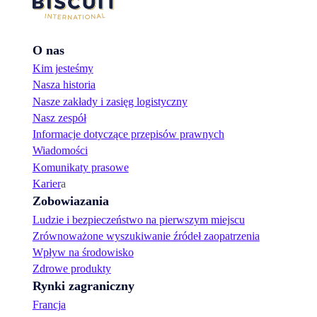
O nas
Kim jesteśmy
Nasza historia
Nasze zakłady i zasięg logistyczny
Nasz zespół
Informacje dotyczące przepisów prawnych
Wiadomości
Komunikaty prasowe
Karier
a
Zobowiazania
Ludzie i bezpieczeństwo na pierwszym miejscu
Zrównoważone wyszukiwanie źródeł zaopatrzenia
Wpływ na środowisko
Zdrowe produkty
Rynki zagraniczny
Francja