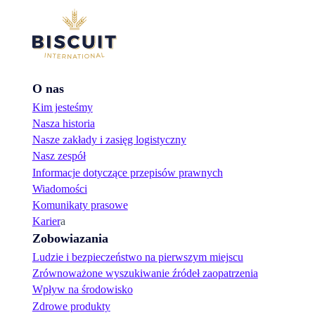
O nas
Kim jesteśmy
Nasza historia
Nasze zakłady i zasięg logistyczny
Nasz zespół
Informacje dotyczące przepisów prawnych
Wiadomości
Komunikaty prasowe
Karier
a
Zobowiazania
Ludzie i bezpieczeństwo na pierwszym miejscu
Zrównoważone wyszukiwanie źródeł zaopatrzenia
Wpływ na środowisko
Zdrowe produkty