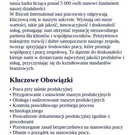
nasza kadra licząca ponad 5 000 osób stanowi fundament
naszej działalności.
W Biscuit International nasi pracownicy odgrywają
kluczową rolę w naszym sukcesie. Wyznają oni nasze
wartości, takie jak jakość, innowacyjność i doskonałość
usług, pomagając nam utrzymać reputację niezawodnego
partnera dla klientów i współpracowników. Priorytetowo
traktujemy rozwój i dobre samopoczucie naszego zespołu,
tworząc sprzyjające środowisko pracy, które promuje
współpracę i pracę zespołową. To dążenie do doskonałości
kieruje nami w dostarczaniu najwyższej jakości produktów i
usług, przyczyniając się do kształtowania standardów
branżowych.
Kluczowe Obowiązki
• Praca przy taśmie produkcyjnej
• Przygotowanie i ustawienie maszyn produkcyjnych
• Obsługa i nadzorowanie maszyn produkcyjnych
• Kontrola prawidłowego przebiegu procesu
technologicznego
• Prowadzenie dokumentacji produkcyjnej zgodnie z
procedurami
• Przestrzeganie zasad bezpieczeństwa na stanowisku pracy
• Dbanie o porządek na stanowisku pracy..