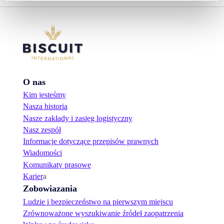
O nas
Kim jesteśmy
Nasza historia
Nasze zakłady i zasięg logistyczny
Nasz zespół
Informacje dotyczące przepisów prawnych
Wiadomości
Komunikaty prasowe
Karier
a
Zobowiazania
Ludzie i bezpieczeństwo na pierwszym miejscu
Zrównoważone wyszukiwanie źródeł zaopatrzenia