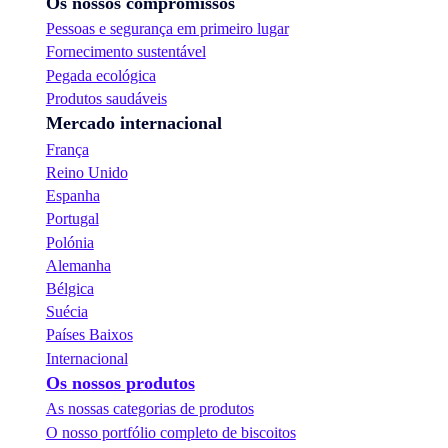
Os nossos compromissos
s
s
Pessoas e segurança em primeiro lugar
a
Fornecimento sustentável
b
Pegada ecológica
o
r
Produtos saudáveis
e
Mercado internacional
s
França
!
Reino Unido
Espanha
Portugal
Polónia
Alemanha
Bélgica
Suécia
Países Baixos
Internacional
Os nossos produtos
As nossas categorias de produtos
O nosso portfólio completo de biscoitos