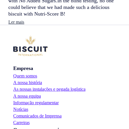
with No Added Sugars.In the blind testing, no one
:
could believe that we had made such a delicious
n
biscuit with Nutri-Score B!
o
v
:
Ler mais
o
D
l
a
a
n
n
e
ç
s
a
i
m
t
e
a
n
Empresa
N
t
o
Quem somos
o
S
!
A nossa história
u
g
As nossas instalações e pegada logística
a
A nossa equipa
r
Informação regulamentar
:
Notìcias
n
o
Comunicados de Imprensa
v
Carreiras
o