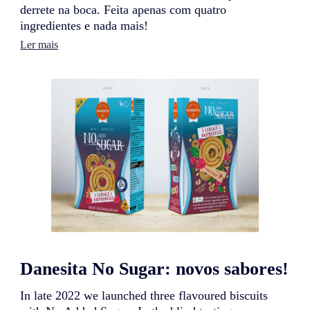
derrete na boca. Feita apenas com quatro
ingredientes e nada mais!
:
Ler mais
D
a
n
e
s
i
t
a
4
I
n
g
r
e
d
i
e
Danesita No Sugar: novos sabores!
n
t
e
In late 2022 we launched three flavoured biscuits
s