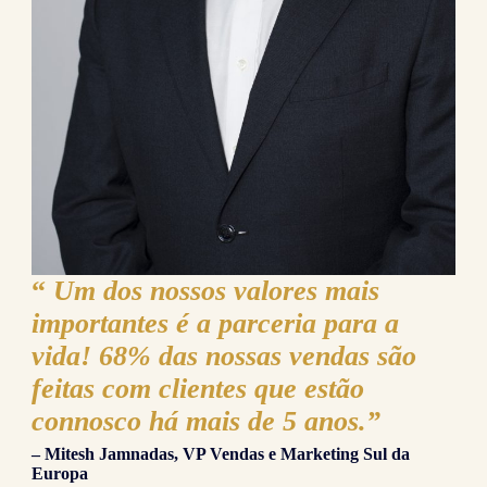
“
Um dos nossos valores mais
importantes é a parceria para a
vida! 68% das nossas vendas são
feitas com clientes que estão
connosco há mais de 5 anos.
”
– Mitesh Jamnadas, VP Vendas e Marketing Sul da
Europa