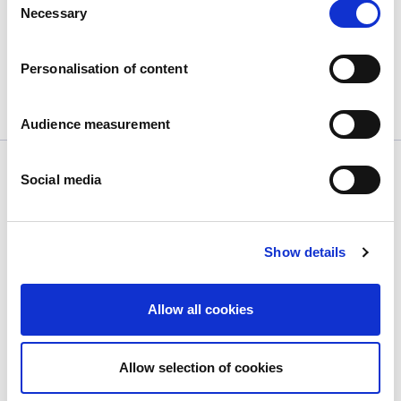
Heróis locais
Necessary
Selection
Personalisation of content
Outros produtos
Audience measurement
Social media
Show details
Empresa
Quem somos
Allow all cookies
A nossa história
As nossas instalações e pegada logística
A nossa equipa
Allow selection of cookies
Informação regulamentar