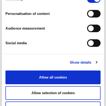
Carreiras
Os nossos compromissos
Personalisation of content
Pessoas e segurança em primeiro lugar
Fornecimento sustentável
Pegada ecológica
Audience measurement
Produtos saudáveis
Mercado internacional
Social media
França
Reino Unido
Espanha
Portugal
Show details
Polónia
Alemanha
Bélgica
Allow all cookies
Suécia
Países Baixos
Internacional
Allow selection of cookies
Os nossos produtos
As nossas categorias de produtos