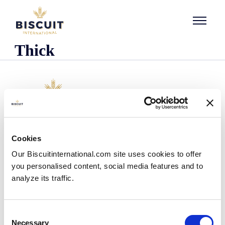
Aller au contenu
Thick
Empresa
Cookies
Quem somos
Our Biscuitinternational.com site uses cookies to offer
A nossa história
you personalised content, social media features and to
As nossas instalações e pegada logística
analyze its traffic.
A nossa equipa
Informação regulamentar
Notìcias
Consent
Comunicados de Imprensa
Necessary
Selection