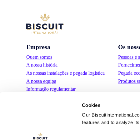
Empresa
Os noss
Quem somos
Pessoas e 
A nossa história
Fornecimen
As nossas instalações e pegada logística
Pegada eco
A nossa equipa
Produtos s
Informação regulamentar
Notìcias
Cookies
Comunicados de Imprensa
Carreiras
Our Biscuitinternational.c
features and to analyze its 