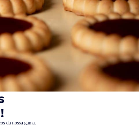
s
!
icos da nossa gama.