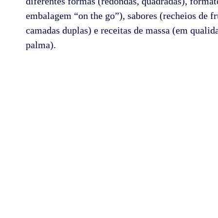
diferentes formas (redondas, quadradas), form
embalagem “on the go”), sabores (recheios de fru
camadas duplas) e receitas de massa (em qualid
palma).