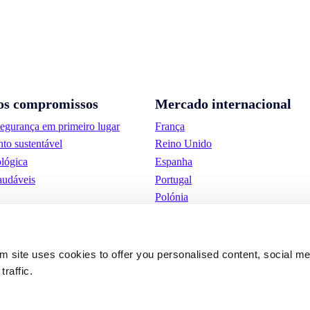
os compromissos
Mercado internacional
segurança em primeiro lugar
França
to sustentável
Reino Unido
lógica
Espanha
audáveis
Portugal
Polónia
Alemanha
Bélgica
Suécia
om site uses cookies to offer you personalised content, social m
Países Baixos
traffic.
Internacional