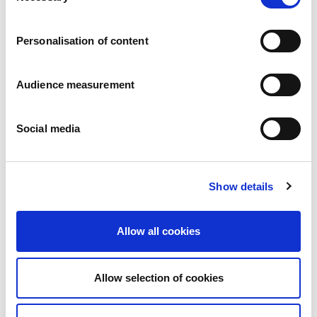
Carreiras
Os nossos compromissos
Personalisation of content
Pessoas e segurança em primeiro lugar
Fornecimento sustentável
Pegada ecológica
Audience measurement
Produtos saudáveis
Mercado internacional
Social media
França
Reino Unido
Espanha
Portugal
Show details
Polónia
Alemanha
Bélgica
Allow all cookies
Suécia
Países Baixos
Internacional
Allow selection of cookies
Os nossos produtos
As nossas categorias de produtos