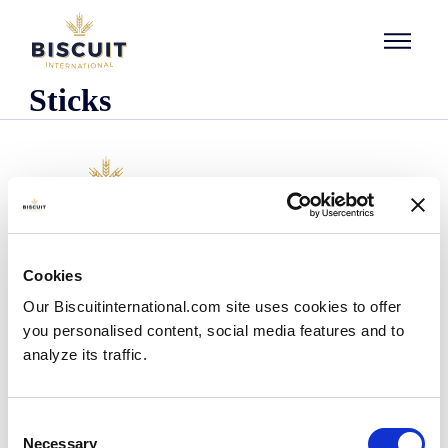
Aller au contenu
Sticks
Empresa
Cookies
Quem somos
Our Biscuitinternational.com site uses cookies to offer
A nossa história
you personalised content, social media features and to
As nossas instalações e pegada logística
analyze its traffic.
A nossa equipa
Informação regulamentar
Notìcias
Consent
Comunicados de Imprensa
Necessary
Selection