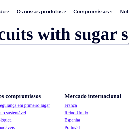
do
Os nossos produtos
Compromissos
Not
cuits with sugar 
os compromissos
Mercado internacional
segurança em primeiro lugar
França
to sustentável
Reino Unido
lógica
Espanha
audáveis
Portugal