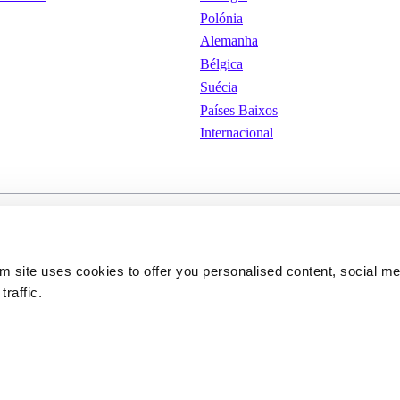
Polónia
Alemanha
Bélgica
Suécia
Países Baixos
Internacional
iones de
Cookies
Condições Gerais de Uti
om site uses cookies to offer you personalised content, social m
traffic.