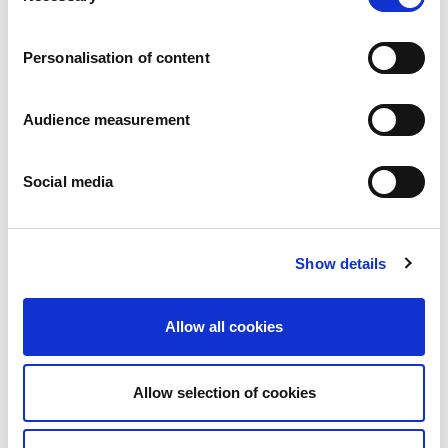
Carreiras
Os nossos compromissos
Personalisation of content
Pessoas e segurança em primeiro lugar
Fornecimento sustentável
Pegada ecológica
Audience measurement
Produtos saudáveis
Mercado internacional
Social media
França
Reino Unido
Espanha
Portugal
Show details
Polónia
Alemanha
Bélgica
Allow all cookies
Suécia
Países Baixos
Internacional
Allow selection of cookies
Os nossos produtos
As nossas categorias de produtos