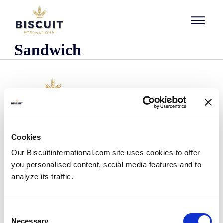
Aller au contenu
Sandwich
Empresa
Cookies
Quem somos
Our Biscuitinternational.com site uses cookies to offer
A nossa história
you personalised content, social media features and to
As nossas instalações e pegada logística
analyze its traffic.
A nossa equipa
Informação regulamentar
Notìcias
Consent
Comunicados de Imprensa
Necessary
Selection