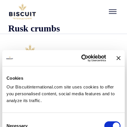
Aller au contenu
Rusk crumbs
Empresa
Cookies
Quem somos
Our Biscuitinternational.com site uses cookies to offer
A nossa história
you personalised content, social media features and to
As nossas instalações e pegada logística
analyze its traffic.
A nossa equipa
Informação regulamentar
Notìcias
Consent
Comunicados de Imprensa
Necessary
Selection