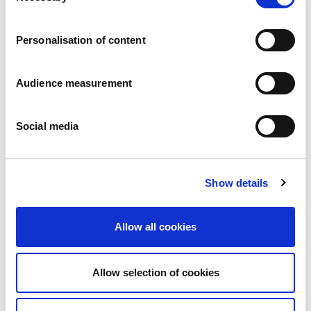
Carreiras
Os nossos compromissos
Personalisation of content
Pessoas e segurança em primeiro lugar
Fornecimento sustentável
Pegada ecológica
Audience measurement
Produtos saudáveis
Mercado internacional
Social media
França
Reino Unido
Espanha
Portugal
Show details
Polónia
Alemanha
Bélgica
Allow all cookies
Suécia
Países Baixos
Internacional
Allow selection of cookies
Os nossos produtos
As nossas categorias de produtos