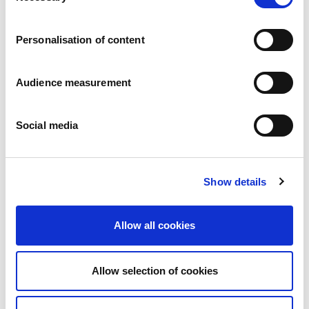
Carreiras
Os nossos compromissos
Personalisation of content
Pessoas e segurança em primeiro lugar
Fornecimento sustentável
Pegada ecológica
Audience measurement
Produtos saudáveis
Mercado internacional
Social media
França
Reino Unido
Espanha
Portugal
Show details
Polónia
Alemanha
Bélgica
Allow all cookies
Suécia
Países Baixos
Internacional
Allow selection of cookies
Os nossos produtos
As nossas categorias de produtos