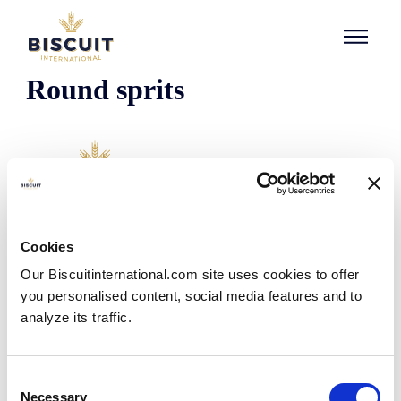
Aller au contenu
Round sprits
Empresa
Cookies
Quem somos
Our Biscuitinternational.com site uses cookies to offer
A nossa história
you personalised content, social media features and to
As nossas instalações e pegada logística
analyze its traffic.
A nossa equipa
Informação regulamentar
Notìcias
Consent
Comunicados de Imprensa
Necessary
Selection