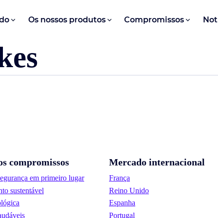
do
Os nossos produtos
Compromissos
Not
kes
os compromissos
Mercado internacional
segurança em primeiro lugar
França
to sustentável
Reino Unido
lógica
Espanha
audáveis
Portugal