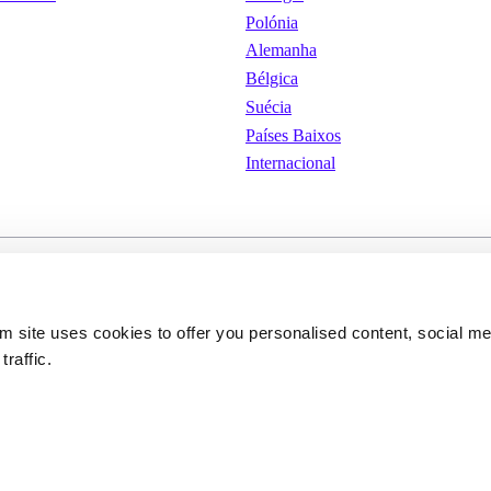
Polónia
Alemanha
Bélgica
Suécia
Países Baixos
Internacional
iones de
Cookies
Condições Gerais de Uti
om site uses cookies to offer you personalised content, social m
traffic.