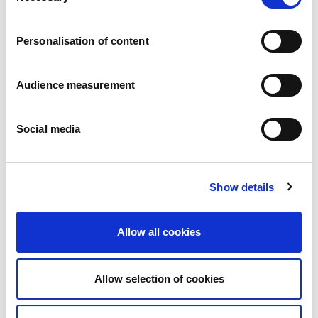
Carreiras
Os nossos compromissos
Personalisation of content
Pessoas e segurança em primeiro lugar
Fornecimento sustentável
Pegada ecológica
Audience measurement
Produtos saudáveis
Mercado internacional
Social media
França
Reino Unido
Espanha
Portugal
Show details
Polónia
Alemanha
Bélgica
Allow all cookies
Suécia
Países Baixos
Internacional
Allow selection of cookies
Os nossos produtos
As nossas categorias de produtos