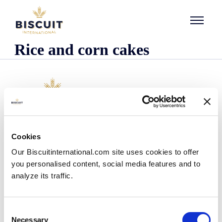
Aller au contenu
Rice and corn cakes
Empresa
Cookies
Quem somos
Our Biscuitinternational.com site uses cookies to offer
A nossa história
you personalised content, social media features and to
As nossas instalações e pegada logística
analyze its traffic.
A nossa equipa
Informação regulamentar
Notìcias
Consent
Comunicados de Imprensa
Necessary
Selection