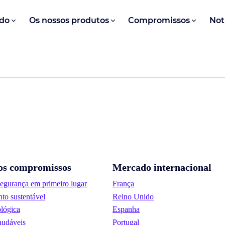
do
Os nossos produtos
Compromissos
Not
os compromissos
Mercado internacional
segurança em primeiro lugar
França
to sustentável
Reino Unido
lógica
Espanha
audáveis
Portugal