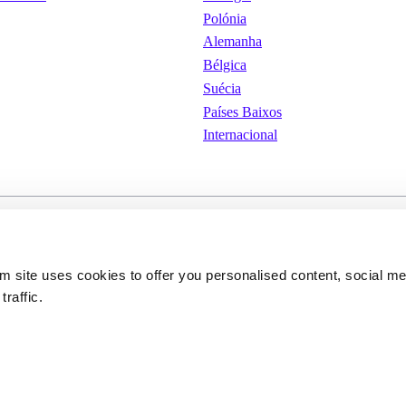
Polónia
Alemanha
Bélgica
Suécia
Países Baixos
Internacional
iones de
Cookies
Condições Gerais de Uti
om site uses cookies to offer you personalised content, social m
traffic.