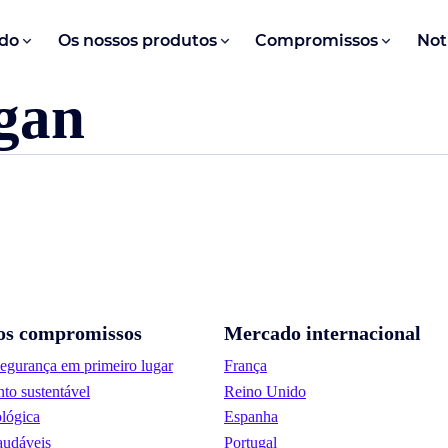
do
Os nossos produtos
Compromissos
Not
egan
os compromissos
Mercado internacional
segurança em primeiro lugar
França
to sustentável
Reino Unido
lógica
Espanha
audáveis
Portugal