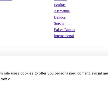
Polónia
Alemanha
Bélgica
Suécia
Países Baixos
Internacional
iones de
Cookies
Condições Gerais de Uti
om site uses cookies to offer you personalised content, social m
traffic.