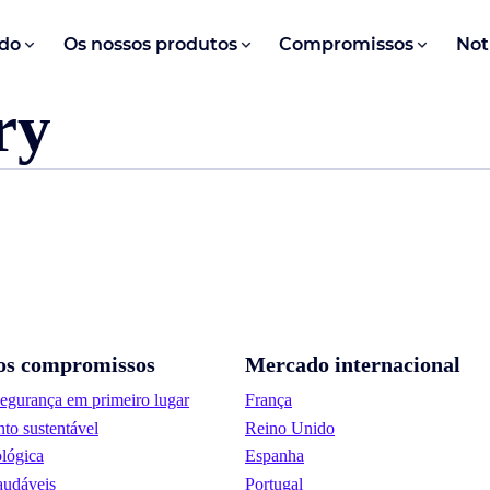
do
Os nossos produtos
Compromissos
Not
ry
os compromissos
Mercado internacional
segurança em primeiro lugar
França
to sustentável
Reino Unido
lógica
Espanha
audáveis
Portugal