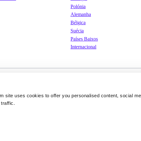
Polónia
Alemanha
Bélgica
Suécia
Países Baixos
Internacional
iones de
Cookies
Condições Gerais de Uti
om site uses cookies to offer you personalised content, social m
traffic.