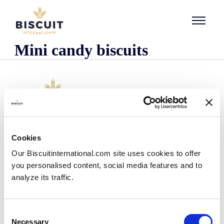
Aller au contenu
Mini candy biscuits
Empresa
Cookies
Quem somos
Our Biscuitinternational.com site uses cookies to offer
A nossa história
you personalised content, social media features and to
As nossas instalações e pegada logística
analyze its traffic.
A nossa equipa
Informação regulamentar
Notìcias
Consent
Comunicados de Imprensa
Necessary
Selection