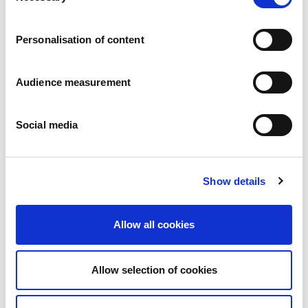
Carreiras
Os nossos compromissos
Personalisation of content
Pessoas e segurança em primeiro lugar
Fornecimento sustentável
Pegada ecológica
Audience measurement
Produtos saudáveis
Mercado internacional
Social media
França
Reino Unido
Espanha
Portugal
Show details
Polónia
Alemanha
Bélgica
Allow all cookies
Suécia
Países Baixos
Internacional
Allow selection of cookies
Os nossos produtos
As nossas categorias de produtos