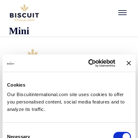
Aller au contenu
Mini
Empresa
Cookies
Quem somos
Our Biscuitinternational.com site uses cookies to offer
A nossa história
you personalised content, social media features and to
As nossas instalações e pegada logística
analyze its traffic.
A nossa equipa
Informação regulamentar
Notìcias
Consent
Comunicados de Imprensa
Necessary
Selection