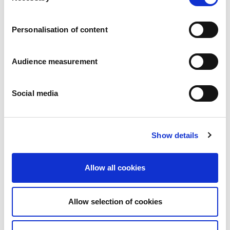
Carreiras
Os nossos compromissos
Personalisation of content
Pessoas e segurança em primeiro lugar
Fornecimento sustentável
Pegada ecológica
Audience measurement
Produtos saudáveis
Mercado internacional
Social media
França
Reino Unido
Espanha
Portugal
Show details
Polónia
Alemanha
Bélgica
Allow all cookies
Suécia
Países Baixos
Internacional
Allow selection of cookies
Os nossos produtos
As nossas categorias de produtos