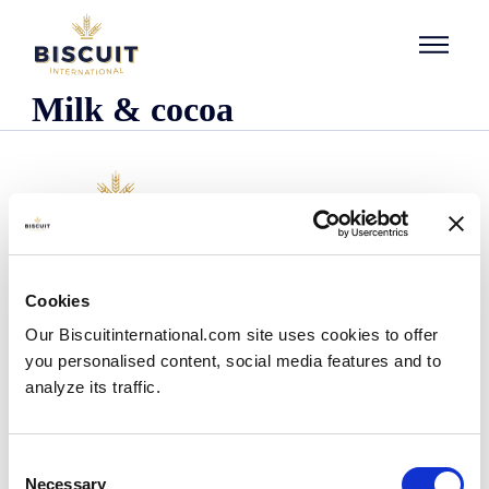
Aller au contenu
Milk & cocoa
Empresa
Cookies
Quem somos
Our Biscuitinternational.com site uses cookies to offer
A nossa história
you personalised content, social media features and to
As nossas instalações e pegada logística
analyze its traffic.
A nossa equipa
Informação regulamentar
Notìcias
Consent
Comunicados de Imprensa
Necessary
Selection