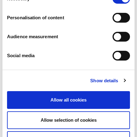
Carreiras
Os nossos compromissos
Personalisation of content
Pessoas e segurança em primeiro lugar
Fornecimento sustentável
Pegada ecológica
Audience measurement
Produtos saudáveis
Mercado internacional
Social media
França
Reino Unido
Espanha
Portugal
Show details
Polónia
Alemanha
Bélgica
Allow all cookies
Suécia
Países Baixos
Internacional
Allow selection of cookies
Os nossos produtos
As nossas categorias de produtos