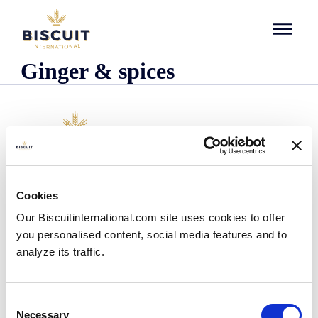
Aller au contenu
Ginger & spices
Empresa
Cookies
Quem somos
Our Biscuitinternational.com site uses cookies to offer
A nossa história
you personalised content, social media features and to
As nossas instalações e pegada logística
analyze its traffic.
A nossa equipa
Informação regulamentar
Notìcias
Consent
Comunicados de Imprensa
Necessary
Selection