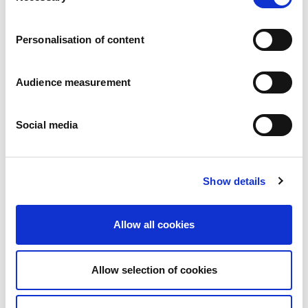
Carreiras
Os nossos compromissos
Personalisation of content
Pessoas e segurança em primeiro lugar
Fornecimento sustentável
Pegada ecológica
Audience measurement
Produtos saudáveis
Mercado internacional
Social media
França
Reino Unido
Espanha
Portugal
Show details
Polónia
Alemanha
Bélgica
Allow all cookies
Suécia
Países Baixos
Internacional
Allow selection of cookies
Os nossos produtos
As nossas categorias de produtos