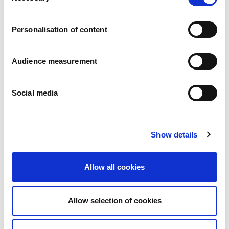
Carreiras
Os nossos compromissos
Personalisation of content
Pessoas e segurança em primeiro lugar
Fornecimento sustentável
Pegada ecológica
Audience measurement
Produtos saudáveis
Mercado internacional
Social media
França
Reino Unido
Espanha
Portugal
Show details
Polónia
Alemanha
Bélgica
Allow all cookies
Suécia
Países Baixos
Internacional
Allow selection of cookies
Os nossos produtos
As nossas categorias de produtos