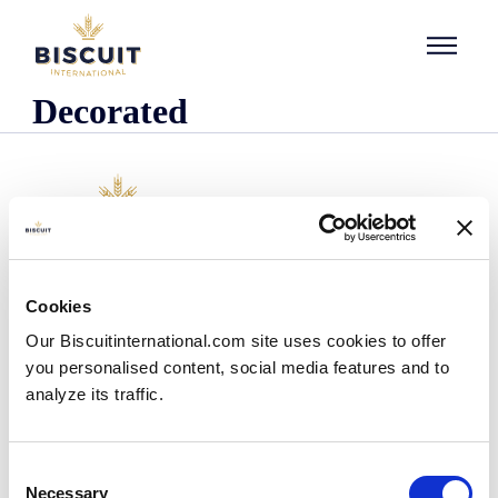
Aller au contenu
Decorated
Empresa
Cookies
Quem somos
Our Biscuitinternational.com site uses cookies to offer
A nossa história
you personalised content, social media features and to
As nossas instalações e pegada logística
analyze its traffic.
A nossa equipa
Informação regulamentar
Notìcias
Consent
Comunicados de Imprensa
Necessary
Selection