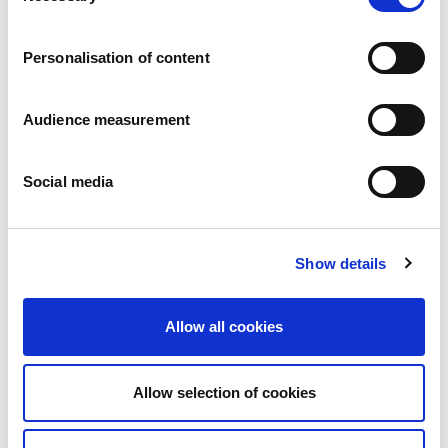
Carreiras
Os nossos compromissos
Personalisation of content
Pessoas e segurança em primeiro lugar
Fornecimento sustentável
Pegada ecológica
Audience measurement
Produtos saudáveis
Mercado internacional
Social media
França
Reino Unido
Espanha
Portugal
Show details
Polónia
Alemanha
Bélgica
Allow all cookies
Suécia
Países Baixos
Internacional
Allow selection of cookies
Os nossos produtos
As nossas categorias de produtos