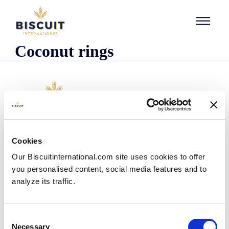
Aller au contenu
Coconut rings
Empresa
Cookies
Quem somos
Our Biscuitinternational.com site uses cookies to offer
A nossa história
you personalised content, social media features and to
As nossas instalações e pegada logística
analyze its traffic.
A nossa equipa
Informação regulamentar
Notìcias
Consent
Comunicados de Imprensa
Necessary
Selection