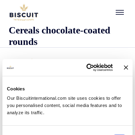
Aller au contenu
Cereals chocolate-coated
rounds
Cookies
Empresa
Our Biscuitinternational.com site uses cookies to offer
Quem somos
you personalised content, social media features and to
A nossa história
analyze its traffic.
As nossas instalações e pegada logística
A nossa equipa
Informação regulamentar
Consent