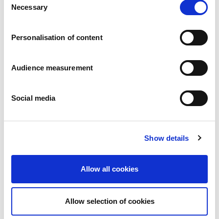
Notìcias
Necessary
Selection
Comunicados de Imprensa
Carreiras
Os nossos compromissos
Personalisation of content
Pessoas e segurança em primeiro lugar
Fornecimento sustentável
Audience measurement
Pegada ecológica
Produtos saudáveis
Mercado internacional
Social media
França
Reino Unido
Espanha
Show details
Portugal
Polónia
Alemanha
Allow all cookies
Bélgica
Suécia
Países Baixos
Allow selection of cookies
Internacional