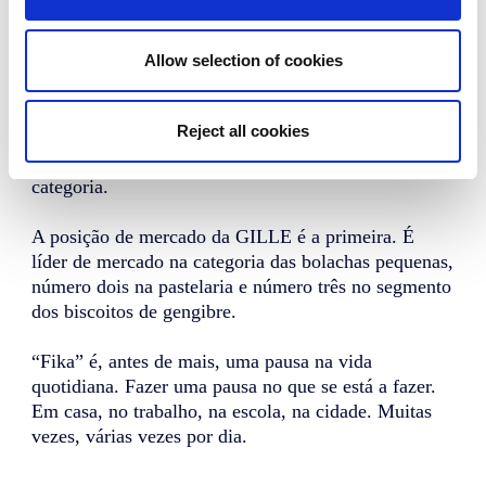
Informações sobre o
mercado e os consumidores
Allow selection of cookies
O mercado sueco de bolachas representa
aproximadamente 13.000 toneladas vendidas na
Reject all cookies
Europa. A categoria mais vendida é a bolacha sueca
de aveia, que representa 50% das vendas desta
categoria.
A posição de mercado da GILLE é a primeira. É
líder de mercado na categoria das bolachas pequenas,
número dois na pastelaria e número três no segmento
dos biscoitos de gengibre.
“Fika” é, antes de mais, uma pausa na vida
quotidiana. Fazer uma pausa no que se está a fazer.
Em casa, no trabalho, na escola, na cidade. Muitas
vezes, várias vezes por dia.