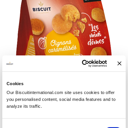
Cookies
Our Biscuitinternational.com site uses cookies to offer
Perceção do mercado e dos
you personalised content, social media features and to
consumidores
analyze its traffic.
O mercado de snacks salgados é grande,
representando 224 mil milhões de euros e é um dos
Consent