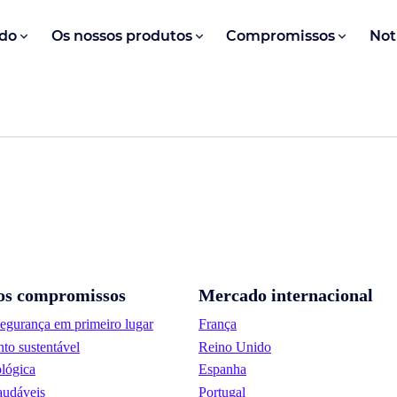
do
Os nossos produtos
Compromissos
Not
os compromissos
Mercado internacional
segurança em primeiro lugar
França
to sustentável
Reino Unido
lógica
Espanha
audáveis
Portugal