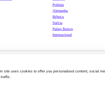
Polónia
Alemanha
Bélgica
Suécia
Países Baixos
Internacional
iones de
Cookies
Condições Gerais de Uti
om site uses cookies to offer you personalised content, social m
traffic.