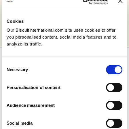
A sua mensagem foi
enviada!
Cookies
Our Biscuitinternational.com site uses cookies to offer
you personalised content, social media features and to
Regressar a Página Inicial
analyze its traffic.
Consent
Necessary
Selection
Personalisation of content
Empresa
Quem somos
A nossa história
Audience measurement
As nossas instalações e pegada logística
A nossa equipa
Social media
Informação regulamentar