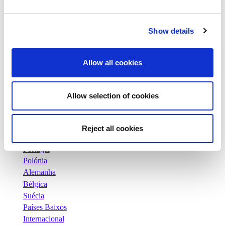
Notìcias
Comunicados de Imprensa
Carreiras
Show details
Os nossos compromissos
Pessoas e segurança em primeiro lugar
Allow all cookies
Fornecimento sustentável
Pegada ecológica
Produtos saudáveis
Allow selection of cookies
Mercado internacional
França
Reino Unido
Reject all cookies
Espanha
Portugal
Polónia
Alemanha
Bélgica
Suécia
Países Baixos
Internacional