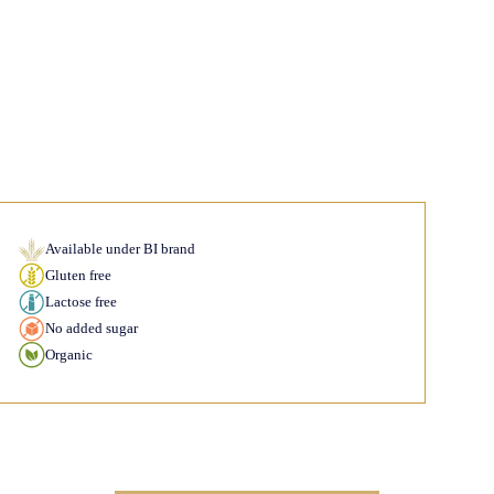
Available under BI brand
Gluten free
Lactose free
No added sugar
Organic