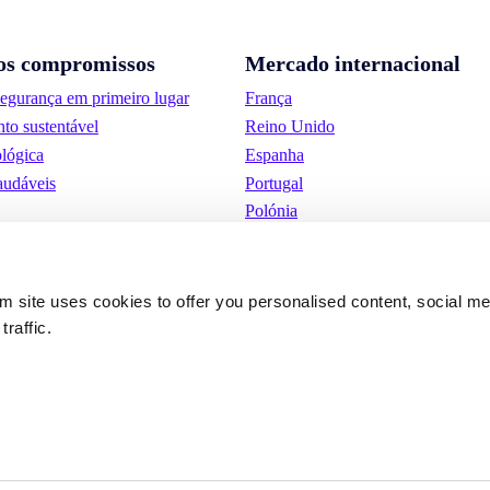
os compromissos
Mercado internacional
segurança em primeiro lugar
França
to sustentável
Reino Unido
lógica
Espanha
audáveis
Portugal
Polónia
Alemanha
Bélgica
Suécia
om site uses cookies to offer you personalised content, social m
Países Baixos
traffic.
Internacional
iones de
Cookies
Condições Gerais de Uti