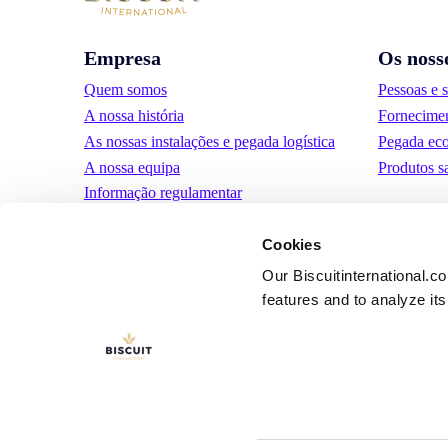
Empresa
Os noss
Quem somos
Pessoas e 
A nossa história
Fornecimen
As nossas instalações e pegada logística
Pegada eco
A nossa equipa
Produtos s
Informação regulamentar
Notìcias
Cookies
Comunicados de Imprensa
Carreiras
Our Biscuitinternational.c
features and to analyze its 
LinkedIn
YouTube
Términos y condic
uso