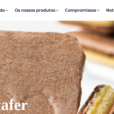
do
Os nossos produtos
Compromissos
Not
wafer