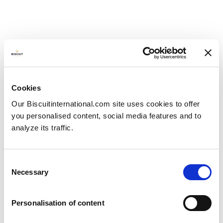
Cookies
Our Biscuitinternational.com site uses cookies to offer
you personalised content, social media features and to
analyze its traffic.
Consent
Necessary
Selection
Novo lançamento: um
Personalisation of content
clássico com um novo sabor!