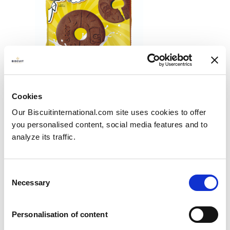
Cookies
Novo lançamento: Donkis
Our Biscuitinternational.com site uses cookies to offer
Publié le
22/11/2023
you personalised content, social media features and to
É com orgulho que anunciamos o lançamento do...
analyze its traffic.
View more
Consent
Necessary
Selection
Personalisation of content