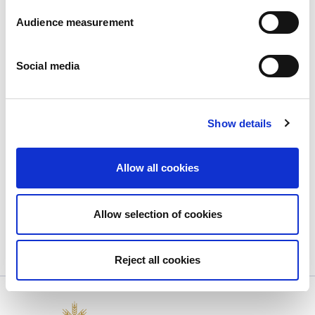
Audience measurement
Social media
Show details
Novo lançamento: bolachas recheadas!
Allow all cookies
Publié le
22/11/2023
É com orgulho que anunciamos o lançamento do...
View more
Allow selection of cookies
Reject all cookies