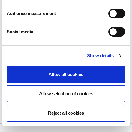
Audience measurement
Social media
Show details
Novo lançamento: biscoitos de avelã
recheadas em doypack
Allow all cookies
Publié le
22/11/2023
Novo lançamento: biscoitos de avelã recheadas em
Allow selection of cookies
doypack...
View more
Reject all cookies