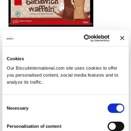
Novo lançamento: Wafers Recheadas
Cookies
Publié le
22/11/2023
Our Biscuitinternational.com site uses cookies to offer
you personalised content, social media features and to
É com orgulho que anunciamos o lançamento da...
analyze its traffic.
View more
Consent
Necessary
Selection
Personalisation of content