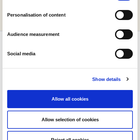
foi enviada.
Personalisation of content
Regressar a Página Inicial
Audience measurement
Social media
Empresa
Show details
Quem somos
A nossa história
Allow all cookies
As nossas instalações e pegada logística
A nossa equipa
Informação regulamentar
Allow selection of cookies
Notìcias
Comunicados de Imprensa
Carreiras
Reject all cookies